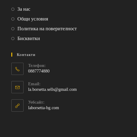
a
a
Opens
За нас
new
new
in
Opens
Общи условия
tab
tab
a
in
Opens
Политика на поверителност
new
a
in
Opens
Бисквитки
tab
new
a
in
tab
new
a
Контакти
tab
new
Телефон:
tab
0887774880
Opens
Email:
in
Opens
la.borsetta.sells@gmail.com
your
in
your
application
Уебсайт:
application
laborsetta-bg.com