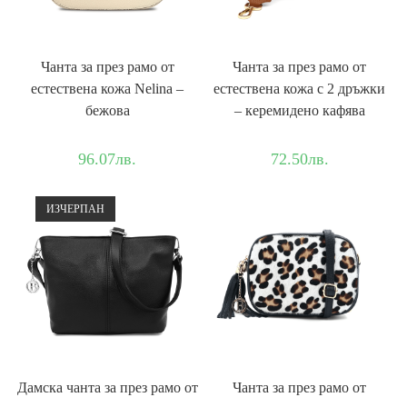
Чанта за през рамо от
Чанта за през рамо от
естествена кожа Nelina –
естествена кожа с 2 дръжки
бежова
– керемидено кафява
96.07
лв.
72.50
лв.
ИЗЧЕРПАН
Дамска чантa за през рамо от
Чанта за през рамо от