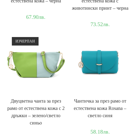
естествена кожа – черна
естествена кожа с
животински принт – черна
67.90
лв.
73.52
лв.
ИЗЧЕРПАН
Двуцветна чанта за през
Чантичка за през рамо от
рамо от естествена кожа с 2
естествена кожа Rosana –
дръжки – зелено/светло
светло синя
синьо
58.18
лв.