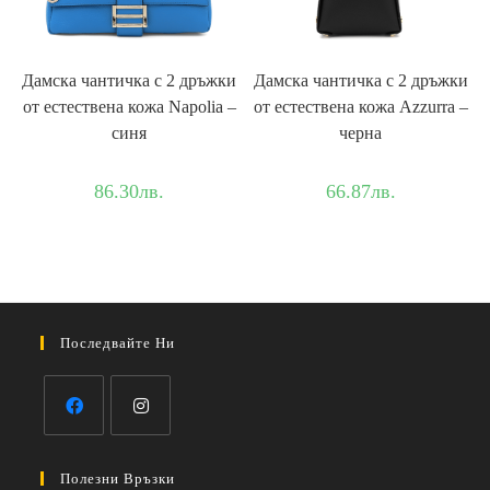
Дамска чантичка с 2 дръжки
Дамска чантичка с 2 дръжки
от естествена кожа Napolia –
от естествена кожа Azzurra –
синя
черна
86.30
лв.
66.87
лв.
Последвайте Ни
Opens
Opens
in
in
Полезни Връзки