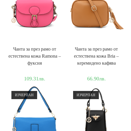
Чанта за през рамо от
Чанта за през рамо от
естествена кожа Ramona –
естествена кожа Bria –
фуксия
керемидено кафява
109.31
лв.
66.90
лв.
ИЗЧЕРПАН
ИЗЧЕРПАН