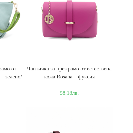
рамо от
Чантичка за през рамо от естествена
 – зелено/
кожа Rosana – фуксия
58.18
лв.