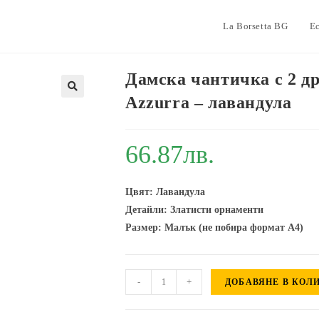
La Borsetta BG
Е
Дамска чантичка с 2 д
Azzurra – лавандула
66.87
лв.
Цвят: Лавандула
Детайли: Златисти орнаменти
Размер: Малък (не побира формат А4)
количество
-
+
ДОБАВЯНЕ В КОЛ
за
Дамска