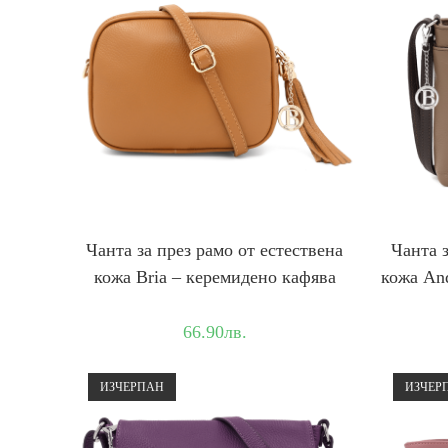
Чанта за през рамо от естествена
Чанта з
кожа Bria – керемидено кафява
кожа And
66.90
лв.
ИЗЧЕРПАН
ИЗЧЕР