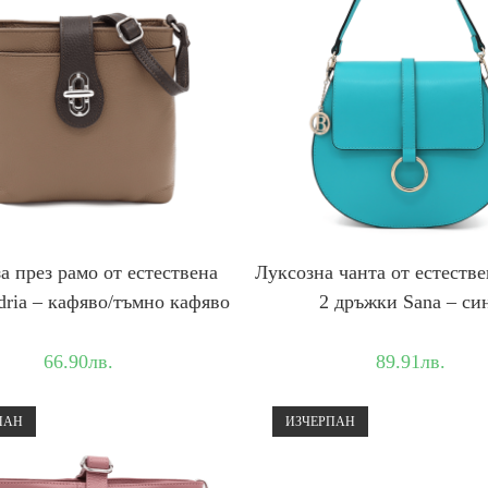
а през рамо от естествена
Луксозна чанта от естестве
ria – кафяво/тъмно кафяво
2 дръжки Sana – си
66.90
лв.
89.91
лв.
ПАН
ИЗЧЕРПАН