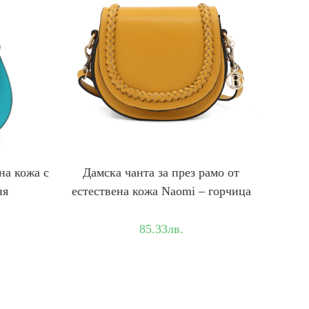
на кожа с
Дамска чанта за през рамо от
ня
естествена кожа Naomi – горчица
85.33
лв.