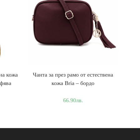
на кожа
Чанта за през рамо от естествена
афява
кожа Bria – бордо
66.90
лв.