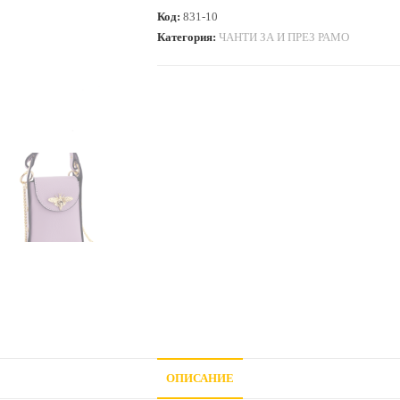
чантичка
Код:
831-10
с
Категория:
ЧАНТИ ЗА И ПРЕЗ РАМО
2
дръжки
от
естествена
кожа
Azzurra
-
лавандула
ОПИСАНИЕ