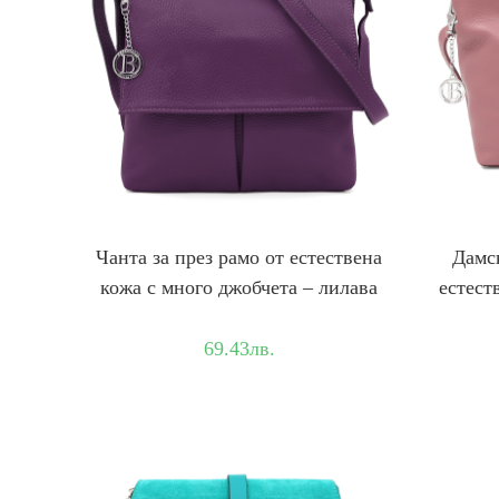
Чанта за през рамо от естествена
Дамск
кожа с много джобчета – лилава
естест
69.43
лв.