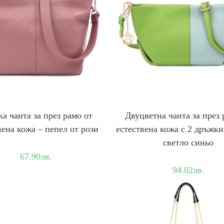
а чантa за през рамо от
Двуцветна чанта за през 
вена кожа – пепел от рози
естествена кожа с 2 дръжки
светло синьо
67.90
лв.
94.02
лв.