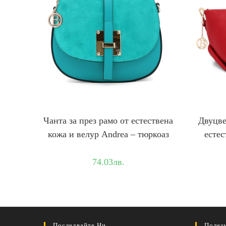
Чанта за през рамо от естествена
Двуцве
кожа и велур Andrea – тюркоаз
естес
74.03
лв.
Последвайте Ни
Полез