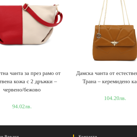
тна чанта за през рамо от
Дамска чанта от естестве
твена кожа с 2 дръжки –
Трана – керемидено к
червено/бежово
104.20
лв.
94.02
лв.
ни Връзки
Контакти