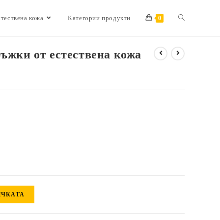
Toggle
стествена кожа
Категории продукти
0
ръжки от естествена кожа
website
search
ИЧКАТА