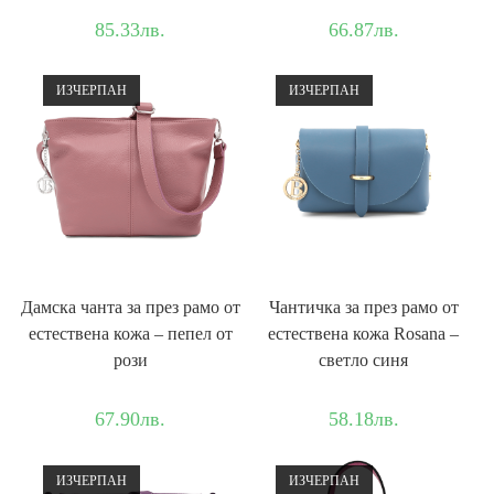
85.33
лв.
66.87
лв.
ИЗЧЕРПАН
ИЗЧЕРПАН
Дамска чантa за през рамо от
Чантичка за през рамо от
естествена кожа – пепел от
естествена кожа Rosana –
рози
светло синя
67.90
лв.
58.18
лв.
ИЗЧЕРПАН
ИЗЧЕРПАН