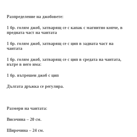
Разпределение на джобовете:
1 бр. голям джоб, затварящ се с капак с магнитно копче, в
предната част на чантата
1 бр. голям джоб, затварящ се с цип в задната част на
чантата
1 бр. голям джоб, затварящ се с цип в средата на чантата,
вътре в него има:
1 бр. вътрешен джоб с цип
Дългата дръжка се регулира.
Размери на чантата:
Височина – 20 см.
Широчина – 24 см.