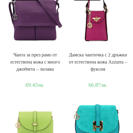
Чанта за през рамо от
Дамска чантичка с 2 дръжки
естествена кожа с много
от естествена кожа Azzurra –
джобчета – лилава
фуксия
69.43
лв.
66.87
лв.