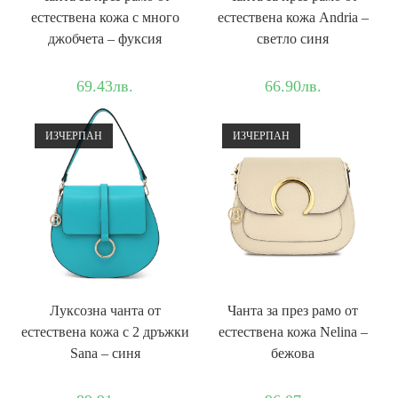
естествена кожа с много
естествена кожа Andria –
джобчета – фуксия
светло синя
69.43
лв.
66.90
лв.
ИЗЧЕРПАН
ИЗЧЕРПАН
Луксозна чанта от
Чанта за през рамо от
естествена кожа с 2 дръжки
естествена кожа Nelina –
Sana – синя
бежова