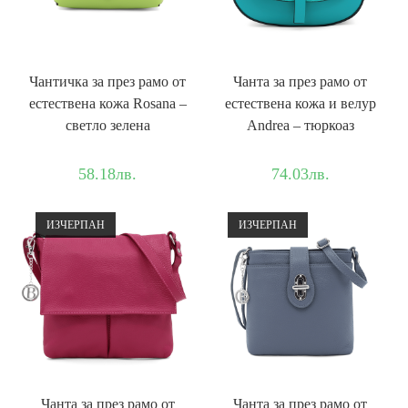
Чантичка за през рамо от
Чанта за през рамо от
естествена кожа Rosana –
естествена кожа и велур
светло зелена
Andrea – тюркоаз
58.18
лв.
74.03
лв.
ИЗЧЕРПАН
ИЗЧЕРПАН
Чанта за през рамо от
Чанта за през рамо от