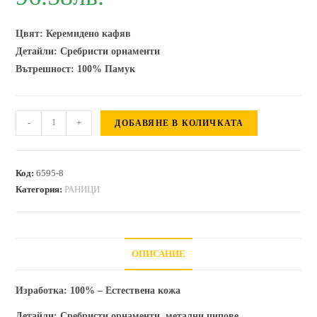
Цвят: Керемидено кафяв
Детайли: Сребристи орнаменти
Вътрешност: 100% Памук
количество
-
+
ДОБАВЯНЕ В КОЛИЧКАТА
за
Раница
от
Код:
6595-8
естествена
Категория:
РАНИЦИ
кожа
Lara
-
ОПИСАНИЕ
керемидено
кафява
Изработка:
100% – Естествена кожа
Детайли:
Сребристи орнаменти, метални ципове