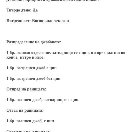
Твърдо дъно:
Да
Вътрешност:
Висок клас текстил
Разпределение на джобовете:
1 бр. голямо отделение, затварящо се с цип, отгоре с магнитно
копче, вътре в него:
1 бр. вътрешен джоб с цип
1 бр. вътрешен джоб без цип
Отпред на раницата:
1 бр. външен джоб, затварящ се с цип
Отзад на раницата:
1 бр. външен джоб, с цип
Отстрани на раницата: