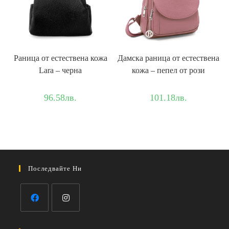
Раница от естествена кожа
Дамска раница от естествена
Lara – черна
кожа – пепел от рози
96.58
лв.
101.18
лв.
Последвайте Ни
Opens
Opens