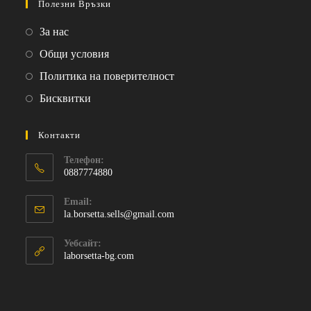
in
in
Полезни Връзки
a
a
Opens
За нас
new
new
in
Opens
Общи условия
tab
tab
a
in
Opens
Политика на поверителност
new
a
in
Opens
Бисквитки
tab
new
a
in
tab
new
a
Контакти
tab
new
Телефон:
tab
0887774880
Opens
Email:
in
Opens
la.borsetta.sells@gmail.com
your
in
your
application
Уебсайт:
application
laborsetta-bg.com