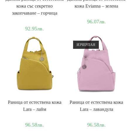
кожа със секретно
кожа Evianna – зелена
закопчаване – горчица
96.07
лв.
92.95
лв.
ИЗЧЕРПАН
Раница от естествена кожа
Раница от естествена кожа
Lara – лайм
Lara – лавандула
96.58
лв.
96.58
лв.