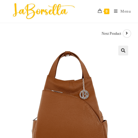
Skip
to
Menu
0
content
Next Product