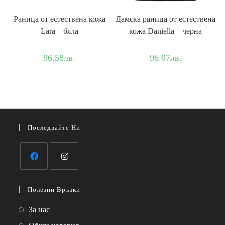
Раница от естествена кожа
Дамска раница от естествена
Lara – бяла
кожа Daniella – черна
96.58
лв.
96.07
лв.
Последвайте Ни
Opens
Opens
in
in
Полезни Връзки
a
a
Opens
За нас
new
new
in
Opens