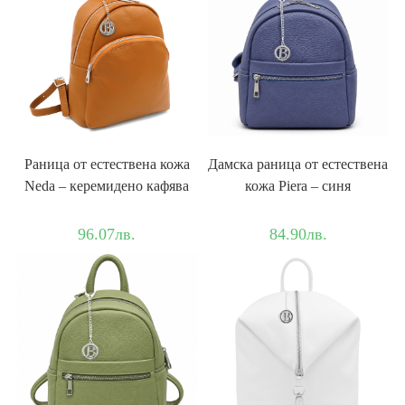
Раница от естествена кожа
Дамска раница от естествена
Neda – керемидено кафява
кожа Piera – синя
96.07
лв.
84.90
лв.