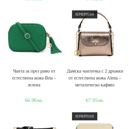
ИЗЧЕРПАН
Чанта за през рамо от
Дамска чантичка с 2 дръжки
естествена кожа Bria –
от естествена кожа Alena –
зелена
металическо кафяво
66.90
лв.
67.95
лв.
ИЗЧЕРПАН