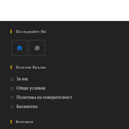
Последвайте Ни
Opens
Opens
in
in
Полезни Връзки
a
a
Opens
За нас
new
new
in
Opens
Общи условия
tab
tab
a
in
Opens
Политика на поверителност
new
a
in
Opens
Бисквитки
tab
new
a
in
tab
new
a
Контакти
tab
new