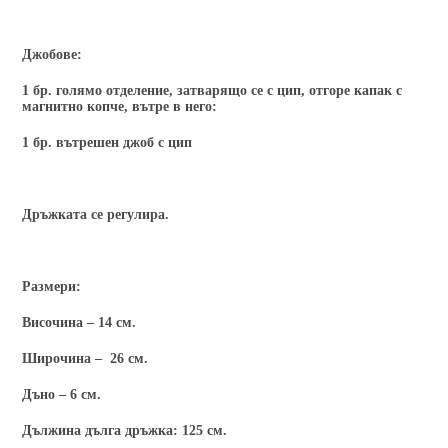
Джобове:
1 бр. голямо отделение, затварящо се с цип, отгоре капак с
магнитно копче, вътре в него:
1 бр. вътрешен джоб с цип
Дръжката се регулира.
Размери:
Височина – 14 см.
Широчина – 26 см.
Дъно – 6 см.
Дължина дълга дръжка: 125 см.