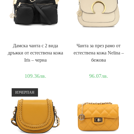
Дамска чанта с 2 вида
Чанта за през рамо от
дръжки от естествена кожа
естествена кожа Nelina –
Iris – черна
бежова
109.36
лв.
96.07
лв.
ИЗЧЕРПАН