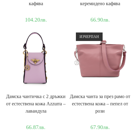
кафява
керемидено кафява
104.20
лв.
66.90
лв.
ИЗЧЕРПАН
Дамска чантичка с 2 дръжки
Дамска чантa за през рамо от
от естествена кожа Azzurra –
естествена кожа – пепел от
лавандула
рози
66.87
лв.
67.90
лв.