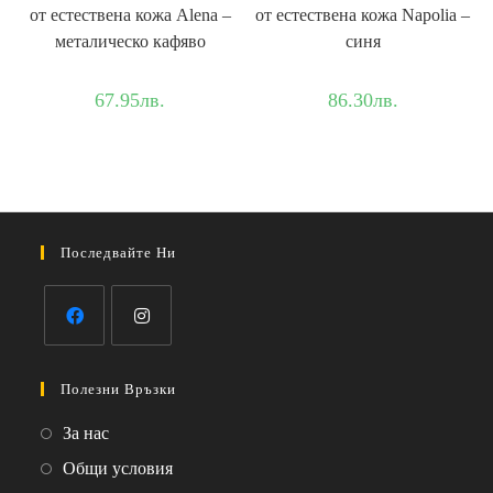
от естествена кожа Alena –
от естествена кожа Napolia –
металическо кафяво
синя
67.95
лв.
86.30
лв.
Последвайте Ни
Opens
Opens
in
in
Полезни Връзки
a
a
Opens
За нас
new
new
in
Opens
Общи условия
tab
tab
a