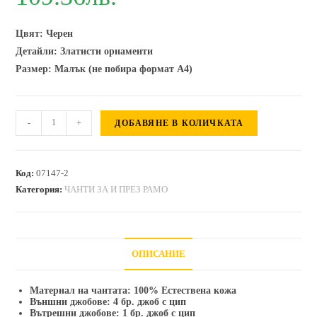
Цвят: Черен
Детайли: Златисти орнаменти
Размер: Малък (не побира формат А4)
количество
-
+
ДОБАВЯНЕ В КОЛИЧКАТА
за
Дамска
чанта
Код:
07147-2
с
Категория:
ЧАНТИ ЗА И ПРЕЗ РАМО
2
вида
дръжки
ОПИСАНИЕ
от
естествена
Материал на чантата: 100% Естествена кожа
кожа
Външни джобове: 4 бр. джоб с цип
Iris
Вътрешни джобове: 1 бр. джоб с цип