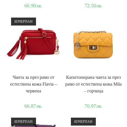
66.90
лв.
72.50
лв.
ИЗЧЕРПАН
Чанта за през рамо от
Капитонирана чанта за през
естествена кожа Flavia –
рамо от естествена кожа Mila
червена
– горчица
66.87
лв.
70.97
лв.
ИЗЧЕРПАН
ИЗЧЕРПАН