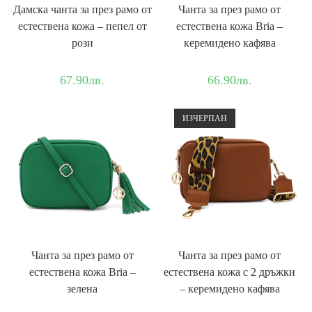
Дамска чантa за през рамо от
Чанта за през рамо от
естествена кожа – пепел от
естествена кожа Bria –
рози
керемидено кафява
67.90
лв.
66.90
лв.
ИЗЧЕРПАН
Чанта за през рамо от
Чанта за през рамо от
естествена кожа Bria –
естествена кожа с 2 дръжки
зелена
– керемидено кафява