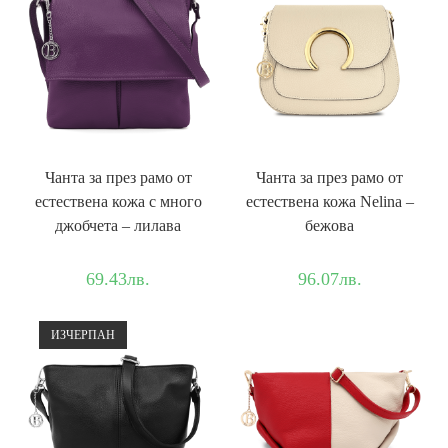
Чанта за през рамо от
Чанта за през рамо от
естествена кожа с много
естествена кожа Nelina –
джобчета – лилава
бежова
69.43
лв.
96.07
лв.
ИЗЧЕРПАН