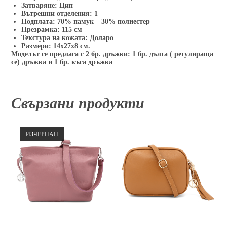
Затваряне: Цип
-
Вътрешни отделения: 1
Подплата: 70% памук – 30% полиестер
черна
Презрамка: 115 см
Текстура на кожата: Доларo
Размери: 14x27x8 см.
Моделът се предлага с 2 бр. дръжки: 1 бр. дълга ( регулираща
се) дръжка и 1 бр. къса дръжка
Свързани продукти
ИЗЧЕРПАН