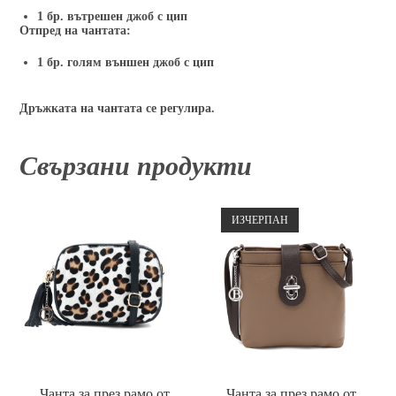
1
бр. вътрешен джоб с цип
Отпред на чантата:
1
бр. голям външен джоб с цип
Дръжката на чантата се регулира.
Свързани продукти
ИЗЧЕРПАН
Чанта за през рамо от
Чанта за през рамо от