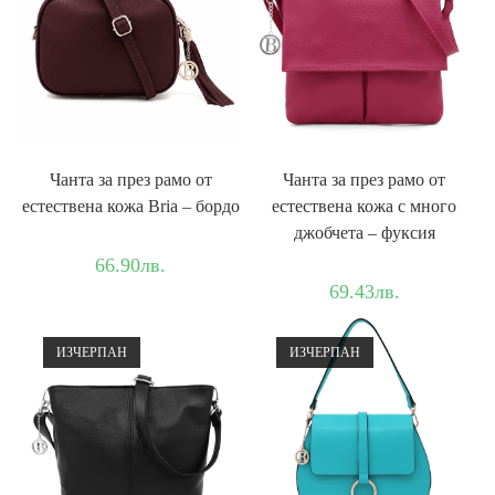
Чанта за през рамо от
Чанта за през рамо от
естествена кожа Bria – бордо
естествена кожа с много
джобчета – фуксия
66.90
лв.
69.43
лв.
ИЗЧЕРПАН
ИЗЧЕРПАН