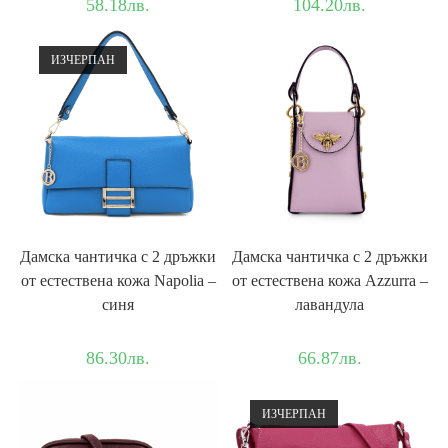
58.18
лв.
104.20
лв.
ИЗЧЕРПАН
Дамска чантичка с 2 дръжки
Дамска чантичка с 2 дръжки
от естествена кожа Napolia –
от естествена кожа Azzurra –
синя
лавандула
86.30
лв.
66.87
лв.
ИЗЧЕРПАН