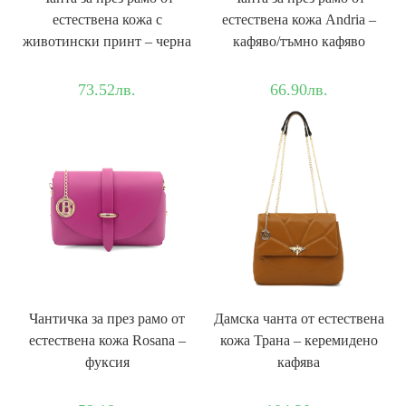
естествена кожа с
естествена кожа Andria –
животински принт – черна
кафяво/тъмно кафяво
73.52
лв.
66.90
лв.
Чантичка за през рамо от
Дамска чанта от естествена
естествена кожа Rosana –
кожа Трана – керемидено
фуксия
кафява