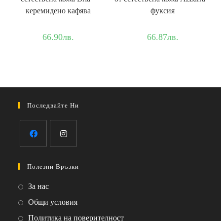
керемидено кафява
фуксия
66.90
лв.
66.87
лв.
Последвайте Ни
Opens
Opens
in
in
Полезни Връзки
a
a
Opens
За нас
new
new
in
Opens
Общи условия
tab
tab
a
in
Opens
Политика на поверителност