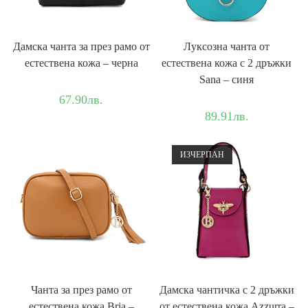
Дамска чантa за през рамо от
Луксозна чанта от
естествена кожа – черна
естествена кожа с 2 дръжки
Sana – синя
67.90
лв.
89.91
лв.
ИЗЧЕРПАН
Чанта за през рамо от
Дамска чантичка с 2 дръжки
естествена кожа Bria –
от естествена кожа Azzurra –