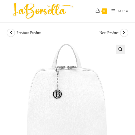
Skip
to
Menu
0
content
Previous Product
Next Product