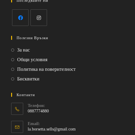
Последвайте Ни
Opens
Opens
in
in
Полезни Връзки
a
a
Opens
За нас
new
new
in
Opens
Общи условия
tab
tab
a
in
Opens
Политика на поверителност
new
a
in
Opens
Бисквитки
tab
new
a
in
tab
new
a
Контакти
tab
new
Телефон:
tab
0887774880
Opens
Email:
in
Opens
la.borsetta.sells@gmail.com
your
in