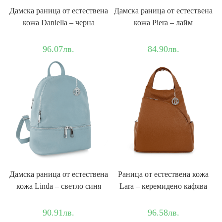
Дамска раница от естествена
Дамска раница от естествена
кожа Daniella – черна
кожа Piera – лайм
96.07
лв.
84.90
лв.
Дамска раница от естествена
Раница от естествена кожа
кожа Linda – светло синя
Lara – керемидено кафява
90.91
лв.
96.58
лв.