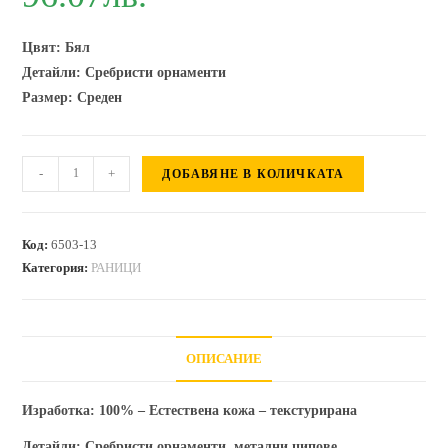
Цвят: Бял
Детайли: Сребристи орнаменти
Размер: Среден
количество
-
+
ДОБАВЯНЕ В КОЛИЧКАТА
за
Дамска
раница
Код:
6503-13
от
Категория:
РАНИЦИ
естествена
кожа
Terina
ОПИСАНИЕ
-
бяла
Изработка:
100% – Естествена кожа – текстурирана
Детайли:
Сребристи орнаменти, метални ципове